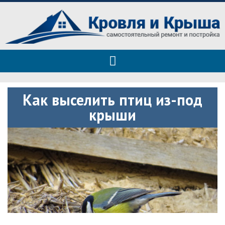
Roof tops — только полезные
Полезные советы при строительстве дома и ремонте
советы
Как выселить птиц из-под
крыши