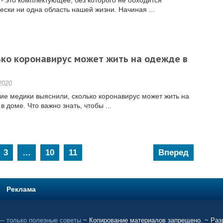
- это комплектующее, без которого не обходится
ески ни одна область нашей жизни. Начиная ...
ко коронавирус может жить на одежде в
2020
ие медики выяснили, сколько коронавирус может жить на
в доме. Что важно знать, чтобы ...
3
…
10
11
Вперед
Реклама
 — только полезные советы
~ Копирование материалов запрещено. ~ Раз