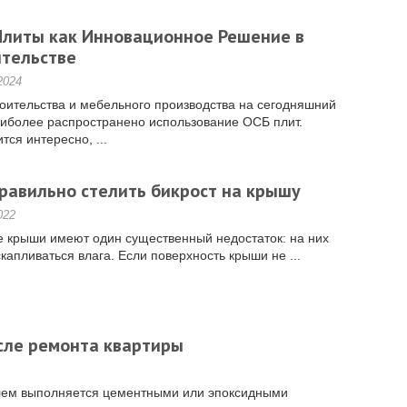
Плиты как Инновационное Решение в
ительстве
2024
оительства и мебельного производства на сегодняшний
аиболее распространено использование ОСБ плит.
тся интересно, ...
равильно стелить бикрост на крышу
022
е крыши имеют один существенный недостаток: на них
капливаться влага. Если поверхность крыши не ...
осле ремонта квартиры
лем выполняется цементными или эпоксидными