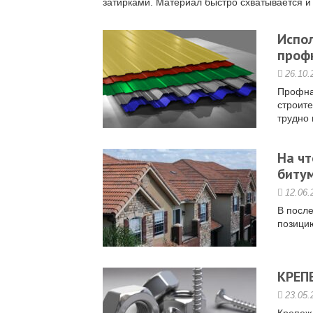
затирками. Материал быстро схватывается и з
Испо
проф
26.10.
Профна
строите
трудно 
На чт
биту
12.06.
В посл
позицию
КРЕП
23.05.