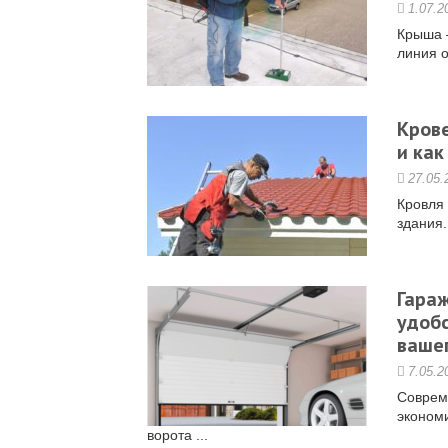
1.07.2
Крыша —
линия о
Крове
и как
27.05.
Кровля 
здания.
Гара
удобс
ваше
7.05.2
Совреме
эконом
ворота ...