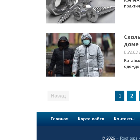
Крепеж 
практич
Сколь
доме
22.03.
Китайск
одежде 
Пагинация
1
2
записей
Главная
Карта сайта
Контакты
©
2026
~
Roof tops