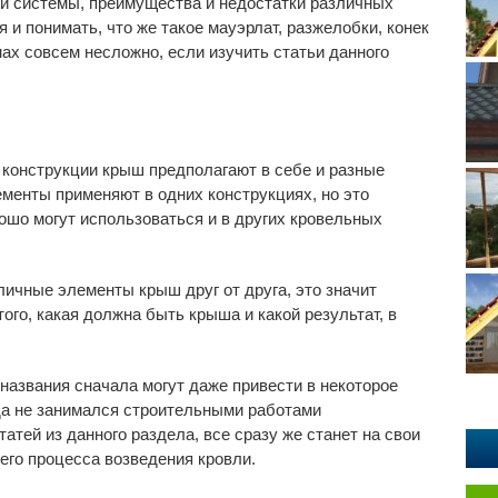
й системы, преимущества и недостатки различных
 и понимать, что же такое мауэрлат, разжелобки, конек
ах совсем несложно, если изучить статьи данного
 конструкции крыш предполагают в себе и разные
ементы применяют в одних конструкциях, но это
рошо могут использоваться и в других кровельных
зличные элементы крыш друг от друга, это значит
ого, какая должна быть крыша и какой результат, в
названия сначала могут даже привести в некоторое
гда не занимался строительными работами
атей из данного раздела, все сразу же станет на свои
его процесса возведения кровли.