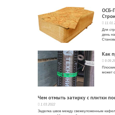
ОСБ-
Стро
11.01.
Для стр
день н
Станови
Как п
9.09.2
Плоски
может с
Чем отмыть затирку с плитки п
1.03.2022
Заделка швов между свежеуложенным кафе