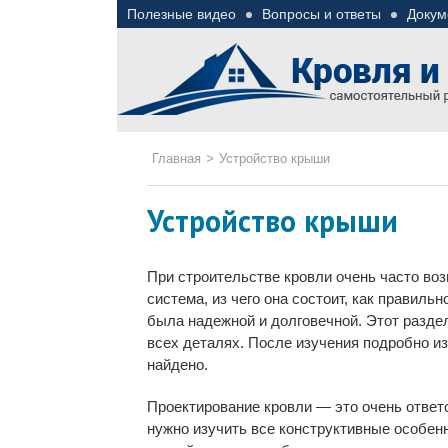
Полезные видео
Вопросы и ответы
Докум
Roof tops — только пол
Полезные советы при строительстве дома и 
Главная
>
Устройство крыши
Устройство крыши
При строительстве кровли очень часто во
система, из чего она состоит, как правил
была надежной и долговечной. Этот раздел
всех деталях. После изучения подробно и
найдено.
Проектирование кровли — это очень ответ
нужно изучить все конструктивные особенно