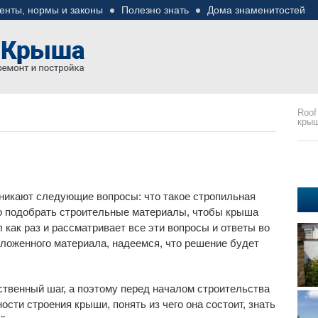
енты, нормы и законы
Полезно знать
Дома знаменитостей
езные советы
ремонте
Roof
кры
зникают следующие вопросы: что такое стропильная
ьно подобрать строительные материалы, чтобы крыша
 как раз и рассматривает все эти вопросы и ответы во
зложенного материала, надеемся, что решение будет
ственный шаг, а поэтому перед началом строительства
сти строения крыши, понять из чего она состоит, знать