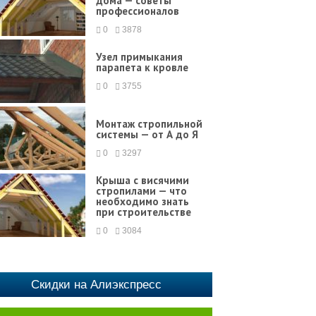
дома — советы
профессионалов
0
3878
Узел примыкания
парапета к кровле
0
3755
Монтаж стропильной
системы — от А до Я
0
3297
Крыша с висячими
стропилами — что
необходимо знать
при строительстве
0
3084
Скидки на Алиэкспресс