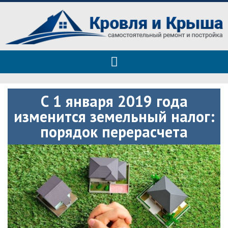
Roof tops — только полезные
Полезные советы при строительстве дома и ремонте
советы
С 1 января 2019 года
изменится земельный налог:
порядок перерасчета