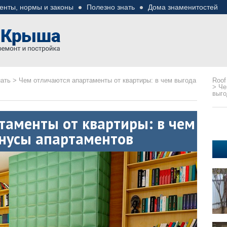
енты, нормы и законы
Полезно знать
Дома знаменитостей
езные советы
ремонте
нать
>
Чем отличаются апартаменты от квартиры: в чем выгода
Roof
>
Че
выго
таменты от квартиры: в чем
нусы апартаментов