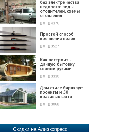
без электричества
недорого: виды
отопителей, схемы
отопления
0
4376
Простой способ
крепления полок
0
3527
Как построить
дачную бытовку
своими руками
0
3330
Дом стиле барнхаус:
проекты и 50
красивых фото
0
3068
Скидки на Алиэкспресс