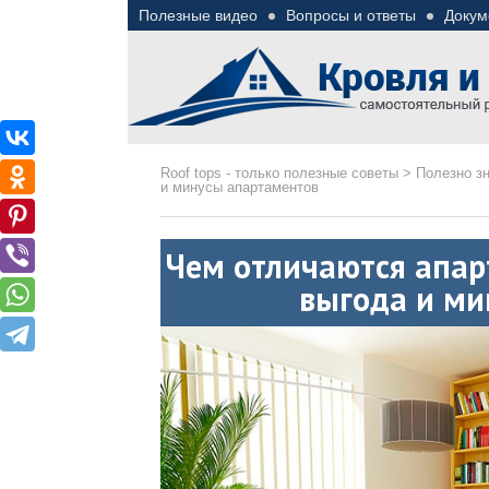
Полезные видео
Вопросы и ответы
Докум
Roof tops — только пол
Полезные советы при строительстве дома и 
Roof tops - только полезные советы
>
Полезно з
и минусы апартаментов
Чем отличаются апар
выгода и ми