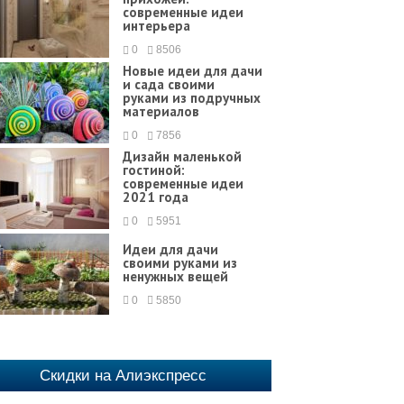
современные идеи
интерьера
0
8506
Новые идеи для дачи
и сада своими
руками из подручных
материалов
0
7856
Дизайн маленькой
гостиной:
современные идеи
2021 года
0
5951
Идеи для дачи
своими руками из
ненужных вещей
0
5850
Скидки на Алиэкспресс