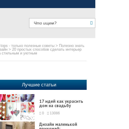
 tops - только полезные советы
>
Полезно знать
зайн
>
20 простых способов сделать интерьер
 стильным и уютным
Лучшие статьи
17 идей как украсить
дом на свадьбу
0
13086
Дизайн маленькой
прихожей: