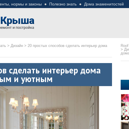
енты, нормы и законы
Полезно знать
Дома знаменитостей
езные советы
ремонте
нать
>
Дизайн
>
20 простых способов сделать интерьер дома
Roof
>
Ди
дома
ов сделать интерьер дома
ным и уютным