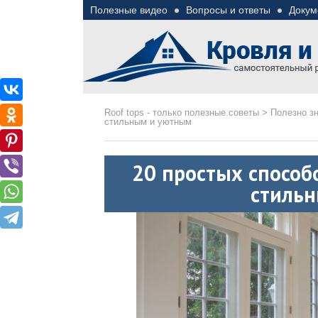
Полезные видео
Вопросы и ответы
Докум
Roof tops — только пол
Полезные советы при строительстве дома и 
Roof tops - только полезные советы
>
Полезно з
стильным и уютным
20 простых способ
стиль