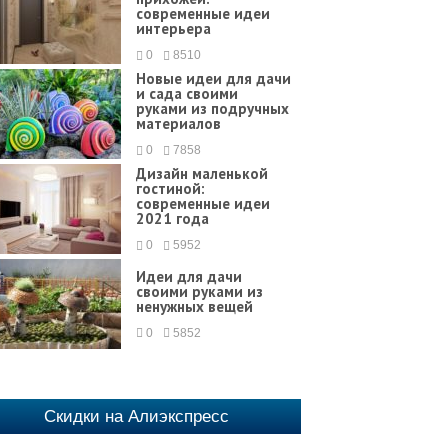
современные идеи
интерьера
0
8510
Новые идеи для дачи
и сада своими
руками из подручных
материалов
0
7858
Дизайн маленькой
гостиной:
современные идеи
2021 года
0
5952
Идеи для дачи
своими руками из
ненужных вещей
0
5852
Скидки на Алиэкспресс