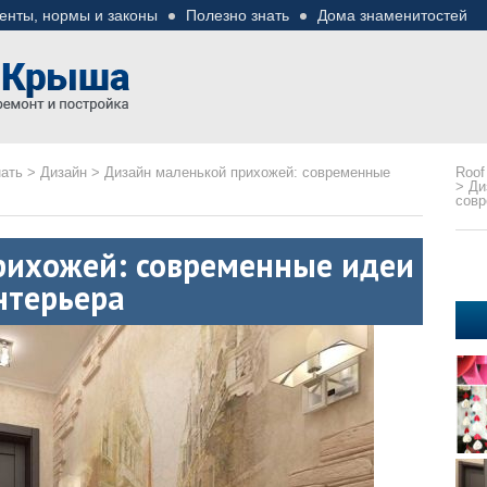
енты, нормы и законы
Полезно знать
Дома знаменитостей
езные советы
ремонте
нать
>
Дизайн
>
Дизайн маленькой прихожей: современные
Roof
>
Ди
совр
рихожей: современные идеи
нтерьера