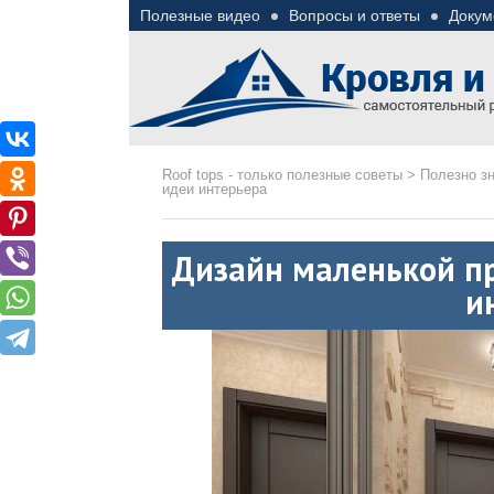
Полезные видео
Вопросы и ответы
Докум
Roof tops — только пол
Полезные советы при строительстве дома и 
Roof tops - только полезные советы
>
Полезно з
идеи интерьера
Дизайн маленькой п
и