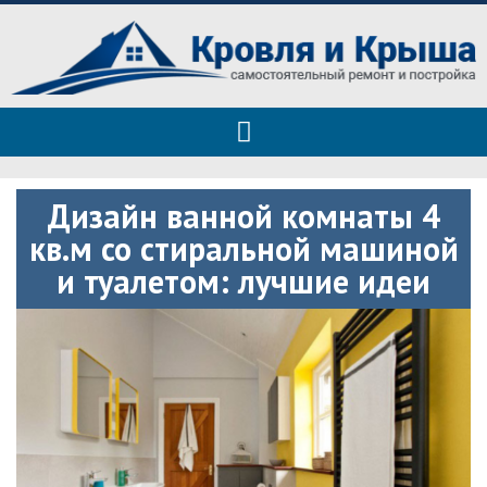
Roof tops — только полезные
Полезные советы при строительстве дома и ремонте
советы
Дизайн ванной комнаты 4
кв.м со стиральной машиной
и туалетом: лучшие идеи