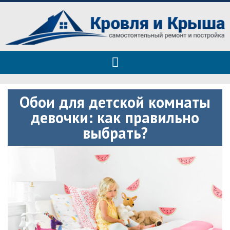
Roof tops — только полезные
Полезные советы при строительстве дома и ремонте
советы
Обои для детской комнаты
девочки: как правильно
выбрать?