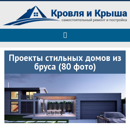
Roof tops — только полезные
Полезные советы при строительстве дома и ремонте
советы
Проекты стильных домов из
бруса (80 фото)