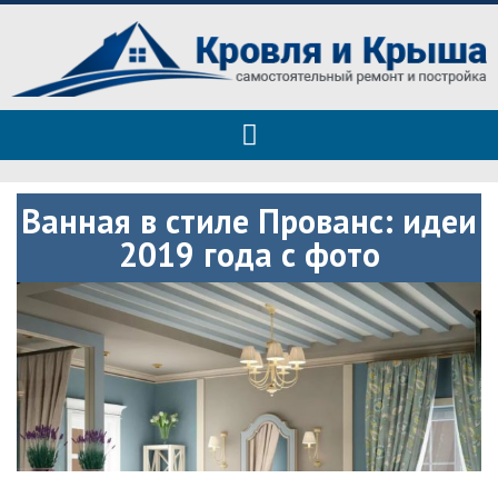
Roof tops — только полезные
Полезные советы при строительстве дома и ремонте
советы
Ванная в стиле Прованс: идеи
2019 года с фото