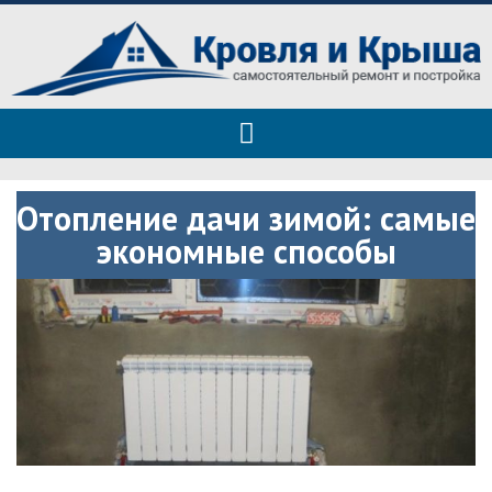
Roof tops — только полезные
Полезные советы при строительстве дома и ремонте
советы
Отопление дачи зимой: самые
экономные способы