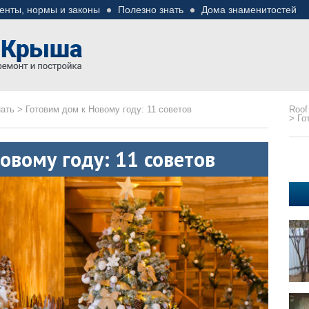
енты, нормы и законы
Полезно знать
Дома знаменитостей
езные советы
ремонте
нать
>
Готовим дом к Новому году: 11 советов
Roof
>
Го
овому году: 11 советов