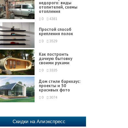
недорого: виды
отопителей, схемы
отопления
0
4381
Простой способ
крепления полок
0
3529
Как построить
дачную бытовку
своими руками
0
3335
Дом стиле барнхаус:
проекты и 50
красивых фото
0
3074
Скидки на Алиэкспресс