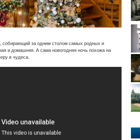
, собирающий за одним столом самых родных и
ая и домашняя. А сама новогодняя ночь похожа на
еру в чудеса.