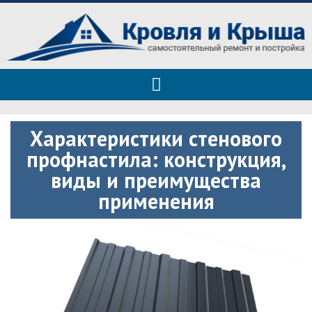
Roof tops — только полезные
Полезные советы при строительстве дома и ремонте
советы
Характеристики стенового
профнастила: конструкция,
виды и преимущества
применения