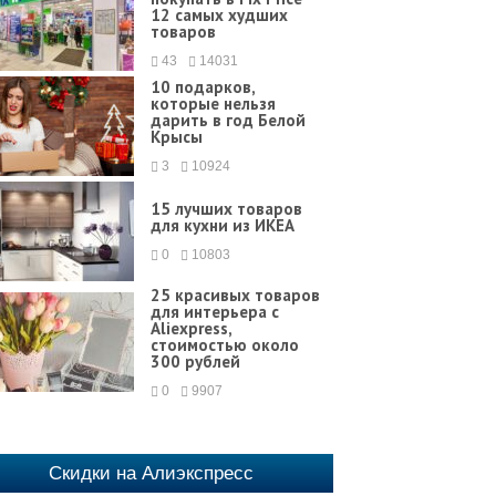
12 самых худших
товаров
43
14031
10 подарков,
которые нельзя
дарить в год Белой
Крысы
3
10924
15 лучших товаров
для кухни из ИКЕА
0
10803
25 красивых товаров
для интерьера с
Aliexpress,
стоимостью около
300 рублей
0
9907
Скидки на Алиэкспресс