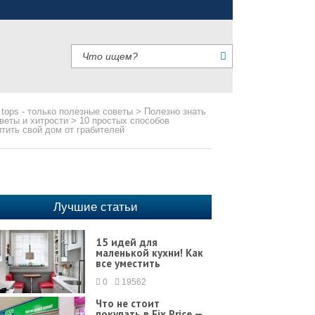
 tops - только полезные советы
>
Полезно знать
веты и хитрости
>
10 простых способов
тить свой дом от грабителей
Лучшие статьи
15 идей для
маленькой кухни! Как
все уместить
0
19562
Что не стоит
покупать в Fix Price —