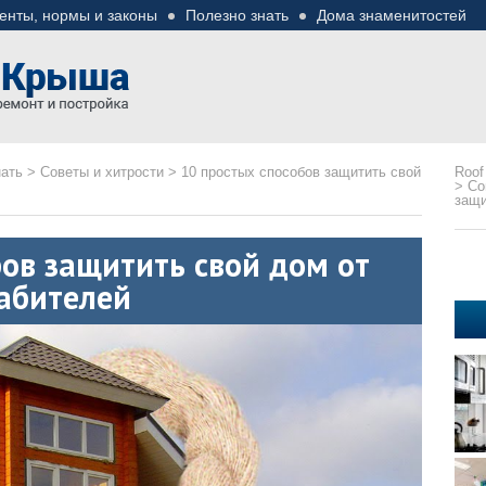
енты, нормы и законы
Полезно знать
Дома знаменитостей
езные советы
ремонте
нать
>
Советы и хитрости
>
10 простых способов защитить свой
Roof
>
Со
защи
ов защитить свой дом от
абителей