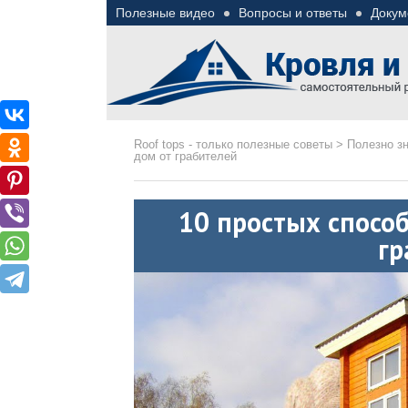
Полезные видео
Вопросы и ответы
Докум
Roof tops — только пол
Полезные советы при строительстве дома и 
Roof tops - только полезные советы
>
Полезно з
дом от грабителей
10 простых способ
гр