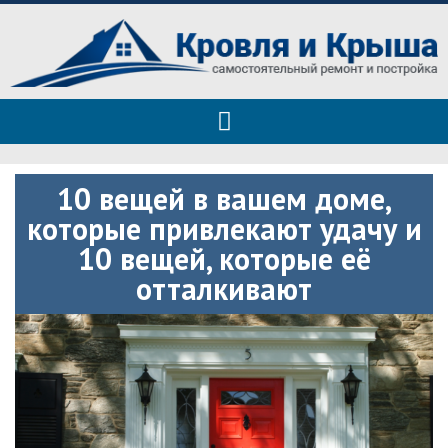
Roof tops — только полезные
Полезные советы при строительстве дома и ремонте
советы
10 вещей в вашем доме,
которые привлекают удачу и
10 вещей, которые её
отталкивают