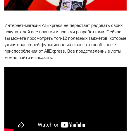
Интернет-магазин AliExpress не перестает радовать своих
покупателей все новыми и новыми разработками. Сейчас
вы можете просмотреть топ-12 полезных гаджетов, которые
удивят вас своей функциональностью, это необычные
приспособления от AliExpress. Все представленные лоты
можно найти и заказать.