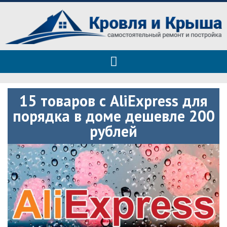
Roof tops — только полезные
Полезные советы при строительстве дома и ремонте
советы
15 товаров с AliExpress для
порядка в доме дешевле 200
рублей