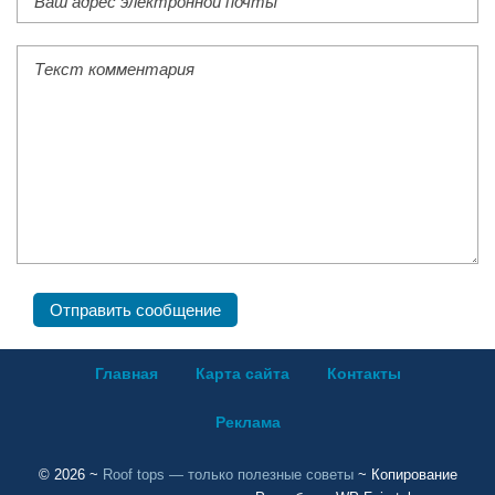
Главная
Карта сайта
Контакты
Реклама
©
2026
~
Roof tops — только полезные советы
~ Копирование