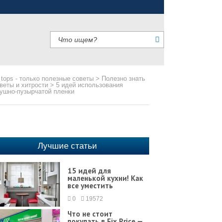
 tops - только полезные советы
>
Полезно знать
веты и хитрости
>
5 идей использования
ушно-пузырчатой пленки
Лучшие статьи
15 идей для
маленькой кухни! Как
все уместить
0
19572
Что не стоит
покупать в Fix Price —