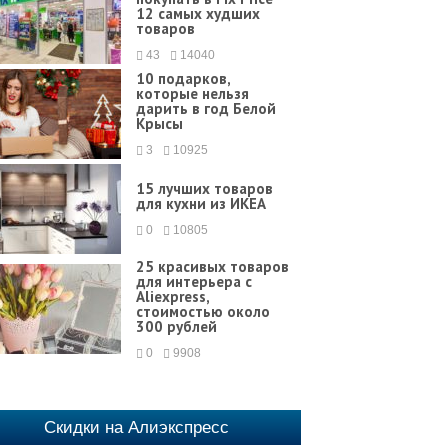
12 самых худших
товаров
43
14040
10 подарков,
которые нельзя
дарить в год Белой
Крысы
3
10925
15 лучших товаров
для кухни из ИКЕА
0
10805
25 красивых товаров
для интерьера с
Aliexpress,
стоимостью около
300 рублей
0
9908
Скидки на Алиэкспресс