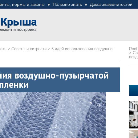
енты, нормы и законы
Полезно знать
Дома знаменитостей
езные советы
ремонте
нать
>
Советы и хитрости
>
5 идей использования воздушно-
Roof
>
Со
возд
ния воздушно-пузырчатой
пленки