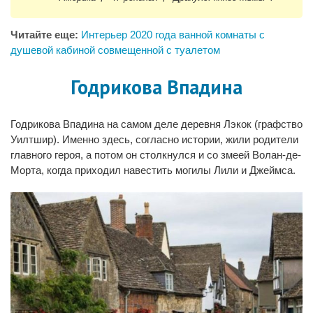
Читайте еще:
Интерьер 2020 года ванной комнаты с
душевой кабиной совмещенной с туалетом
Годрикова Впадина
Годрикова Впадина на самом деле деревня Лэкок (графство
Уилтшир). Именно здесь, согласно истории, жили родители
главного героя, а потом он столкнулся и со змеей Волан-де-
Морта, когда приходил навестить могилы Лили и Джеймса.