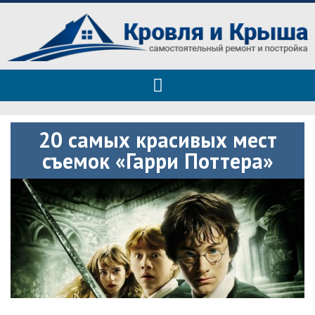
Roof tops — только полезные
Полезные советы при строительстве дома и ремонте
советы
20 самых красивых мест
съемок «Гарри Поттера»