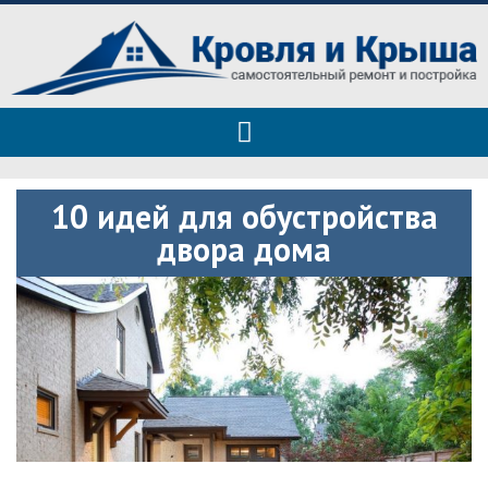
Roof tops — только полезные
Полезные советы при строительстве дома и ремонте
советы
10 идей для обустройства
двора дома