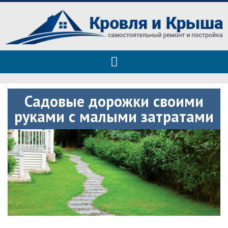
Roof tops — только полезные
Полезные советы при строительстве дома и ремонте
советы
Садовые дорожки своими
руками с малыми затратами