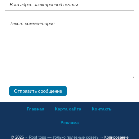
Главная
Карта сайта
Контакты
Реклама
©
2026
~
Roof tops — только полезные советы
~ Копирование