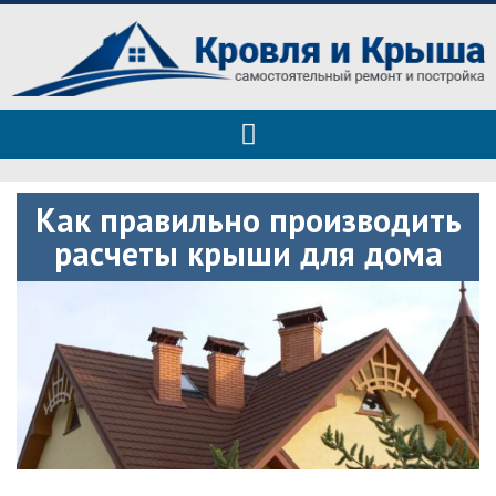
Roof tops — только полезные
Полезные советы при строительстве дома и ремонте
советы
Как правильно производить
расчеты крыши для дома