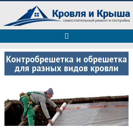
Roof tops — только полезные
Полезные советы при строительстве дома и ремонте
советы
Контробрешетка и обрешетка
для разных видов кровли