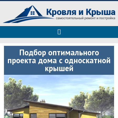
Roof tops — только полезные
Полезные советы при строительстве дома и ремонте
советы
Подбор оптимального
проекта дома с односкатной
крышей