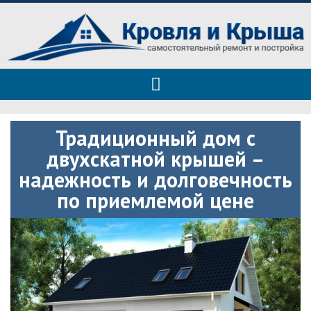
Roof tops — только полезные
Полезные советы при строительстве дома и ремонте
советы
Традиционный дом с
двухскатной крышей –
надежность и долговечность
по приемлемой цене