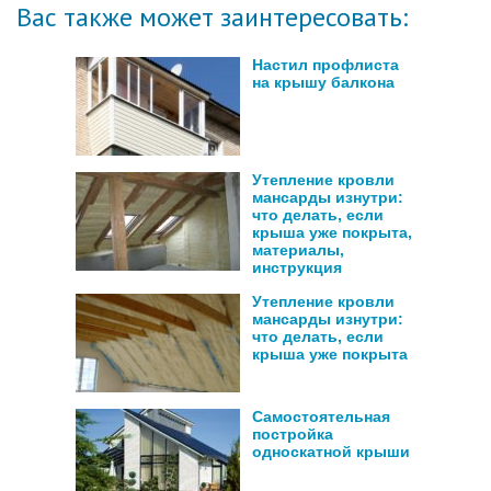
Вас также может заинтересовать:
Настил профлиста
на крышу балкона
Утепление кровли
мансарды изнутри:
что делать, если
крыша уже покрыта,
материалы,
инструкция
Утепление кровли
мансарды изнутри:
что делать, если
крыша уже покрыта
Самостоятельная
постройка
односкатной крыши