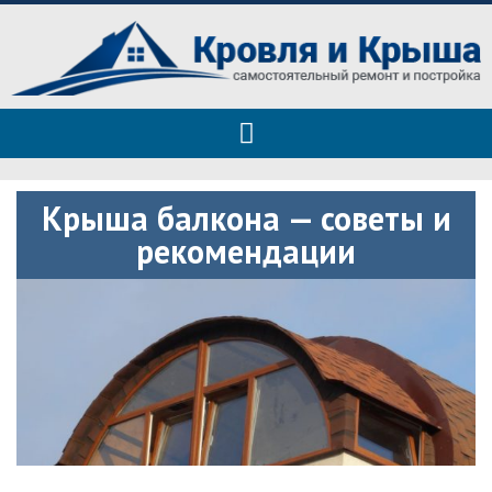
Roof tops — только полезные
Полезные советы при строительстве дома и ремонте
советы
Крыша балкона — советы и
рекомендации