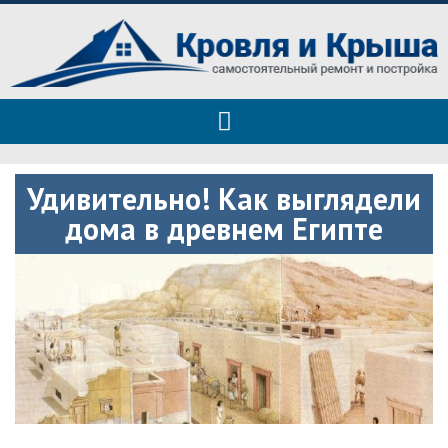
Roof tops — только полезные
Полезные советы при строительстве дома и ремонте
советы
Удивительно! Как выглядели
дома в древнем Египте