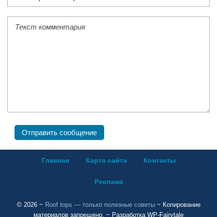
Главная
Карта сайта
Контакты
Реклама
©
2026
~
Roof tops — только полезные советы
~ Копирование
материалов запрещено. ~ Разработка
WP-Fairytale