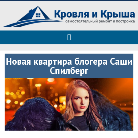
Roof tops — только полезные
Полезные советы при строительстве дома и ремонте
советы
Новая квартира блогера Саши
Спилберг