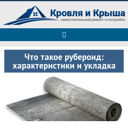
Roof tops — только полезные
Полезные советы при строительстве дома и ремонте
советы
Что такое рубероид:
характеристики и укладка