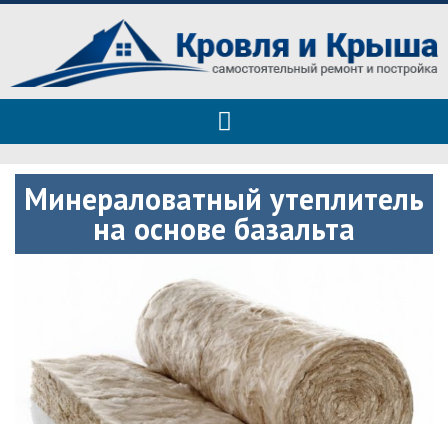
Roof tops — только полезные
Полезные советы при строительстве дома и ремонте
советы
Минераловатный утеплитель
на основе базальта