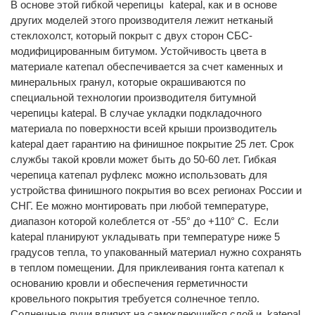
В основе этой гибкой черепицы katepal, как и в основе
других моделей этого производителя лежит нетканый
стеклохолст, который покрыт с двух сторон СБС-
модифицированным битумом. Устойчивость цвета в
материале катепал обеспечивается за счет каменных и
минеральных гранул, которые окрашиваются по
специальной технологии производителя битумной
черепицы katepal. В случае укладки подкладочного
материала по поверхности всей крыши производитель
katepal дает гарантию на финишное покрытие 25 лет. Срок
службы такой кровли может быть до 50-60 лет. Гибкая
черепица катепал руфлекс можно использовать для
устройства финишного покрытия во всех регионах России и
СНГ. Ее можно монтировать при любой температуре,
диапазон которой колеблется от -55° до +110° С. Если
katepal планируют укладывать при температуре ниже 5
градусов тепла, то упакованный материал нужно сохранять
в теплом помещении. Для приклеивания гонта катепал к
основанию кровли и обеспечения герметичности
кровельного покрытия требуется солнечное тепло.
Солнечные лучи влияют на самоклеющийся слой и katepal