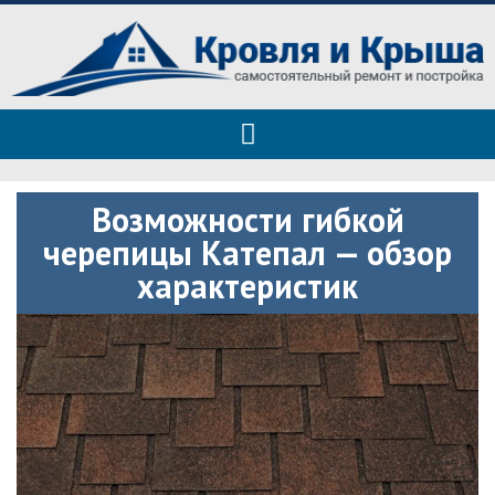
Roof tops — только полезные
Полезные советы при строительстве дома и ремонте
советы
Возможности гибкой
черепицы Катепал — обзор
характеристик