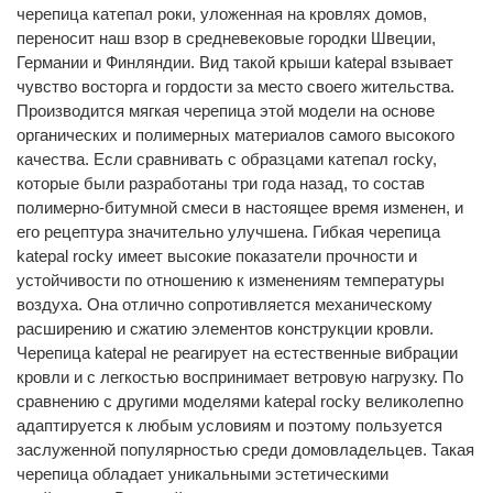
черепица катепал роки, уложенная на кровлях домов,
переносит наш взор в средневековые городки Швеции,
Германии и Финляндии. Вид такой крыши katepal взывает
чувство восторга и гордости за место своего жительства.
Производится мягкая черепица этой модели на основе
органических и полимерных материалов самого высокого
качества. Если сравнивать с образцами катепал rocky,
которые были разработаны три года назад, то состав
полимерно-битумной смеси в настоящее время изменен, и
его рецептура значительно улучшена. Гибкая черепица
katepal rocky имеет высокие показатели прочности и
устойчивости по отношению к изменениям температуры
воздуха. Она отлично сопротивляется механическому
расширению и сжатию элементов конструкции кровли.
Черепица katepal не реагирует на естественные вибрации
кровли и с легкостью воспринимает ветровую нагрузку. По
сравнению с другими моделями katepal rocky великолепно
адаптируется к любым условиям и поэтому пользуется
заслуженной популярностью среди домовладельцев. Такая
черепица обладает уникальными эстетическими