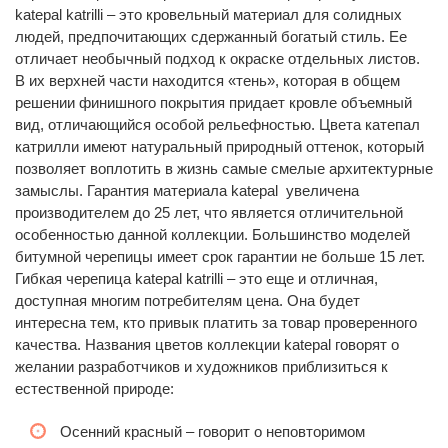
katepal katrilli – это кровельный материал для солидных
людей, предпочитающих сдержанный богатый стиль. Ее
отличает необычный подход к окраске отдельных листов.
В их верхней части находится «тень», которая в общем
решении финишного покрытия придает кровле объемный
вид, отличающийся особой рельефностью. Цвета катепал
катрилли имеют натуральный природный оттенок, который
позволяет воплотить в жизнь самые смелые архитектурные
замыслы. Гарантия материала katepal увеличена
производителем до 25 лет, что является отличительной
особенностью данной коллекции. Большинство моделей
битумной черепицы имеет срок гарантии не больше 15 лет.
Гибкая черепица katepal katrilli – это еще и отличная,
доступная многим потребителям цена. Она будет
интересна тем, кто привык платить за товар проверенного
качества. Названия цветов коллекции katepal говорят о
желании разработчиков и художников приблизиться к
естественной природе:
Осенний красный – говорит о неповторимом