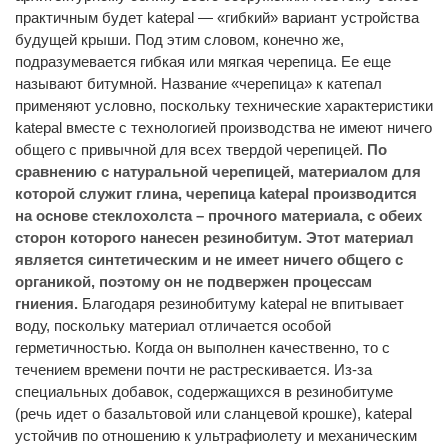
практичным будет katepal — «гибкий» вариант устройства
будущей крыши. Под этим словом, конечно же,
подразумевается гибкая или мягкая черепица. Ее еще
называют битумной. Название «черепица» к катепал
применяют условно, поскольку технические характеристики
katepal вместе с технологией производства не имеют ничего
общего с привычной для всех твердой черепицей.
По
сравнению с натуральной черепицей, материалом для
которой служит глина, черепица katepal производится
на основе стеклохолста – прочного материала, с обеих
сторон которого нанесен резинобитум. Этот материал
является синтетическим и не имеет ничего общего с
органикой, поэтому он не подвержен процессам
гниения.
Благодаря резинобитуму katepal не впитывает
воду, поскольку материал отличается особой
герметичностью. Когда он выполнен качественно, то с
течением времени почти не растрескивается. Из-за
специальных добавок, содержащихся в резинобитуме
(речь идет о базальтовой или сланцевой крошке), katepal
устойчив по отношению к ультрафиолету и механическим