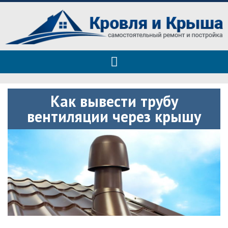
Roof tops — только полезные
Полезные советы при строительстве дома и ремонте
советы
Как вывести трубу
вентиляции через крышу