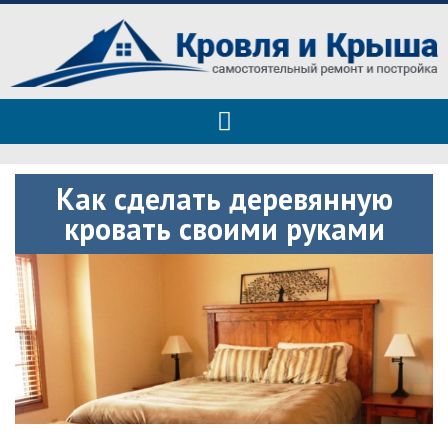
Roof tops — только полезные
Полезные советы при строительстве дома и ремонте
советы
Как сделать деревянную
кровать своими руками