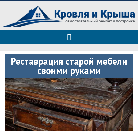
Roof tops — только полезные
Полезные советы при строительстве дома и ремонте
советы
Реставрация старой мебели
своими руками