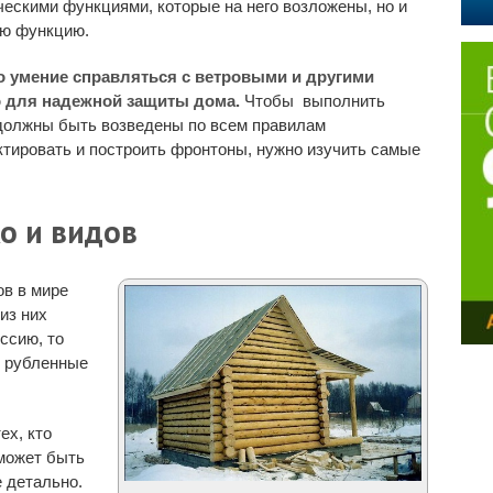
ческими функциями, которые на него возложены, но и
ую функцию.
о умение справляться с ветровыми и другими
о для надежной защиты дома.
Чтобы выполнить
 должны быть возведены по всем правилам
ктировать и построить фронтоны, нужно изучить самые
о и видов
ов в мире
из них
ссию, то
 рубленные
ех, кто
 может быть
е детально.