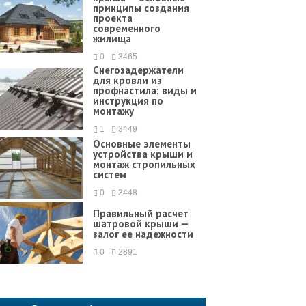
принципы создания
проекта
современного
жилища
0
3465
Снегозадержатели
для кровли из
профнастила: виды и
инструкция по
монтажу
1
3449
Основные элементы
устройства крыши и
монтаж стропильных
систем
0
3448
Правильный расчет
шатровой крыши —
залог ее надежности
0
2891