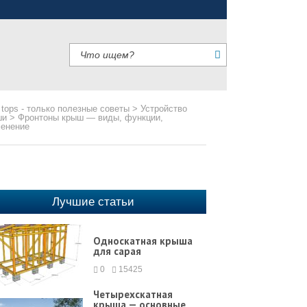
 tops - только полезные советы
>
Устройство
ши
>
Фронтоны крыш — виды, функции,
енение
Лучшие статьи
Односкатная крыша
для сарая
0
15425
Четырехскатная
крыша — основные