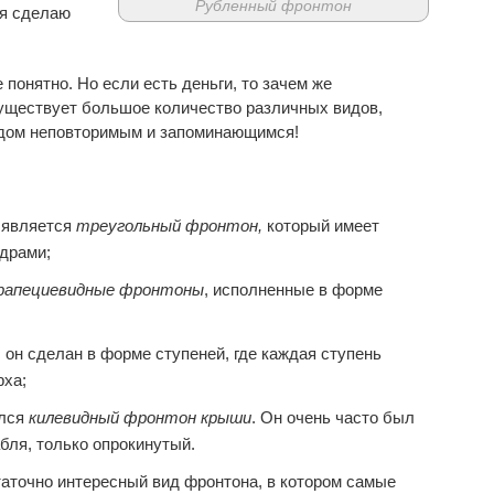
Рубленный фронтон
 я сделаю
 понятно. Но если есть деньги, то зачем же
существует большое количество различных видов,
 дом неповторимым и запоминающимся!
 является
треугольный фронтон,
который имеет
драми;
рапециевидные фронтоны
, исполненные в форме
,
он сделан в форме ступеней, где каждая ступень
рха;
ался
килевидный фронтон крыши
. Он очень часто был
бля, только опрокинутый.
аточно интересный вид фронтона, в котором самые