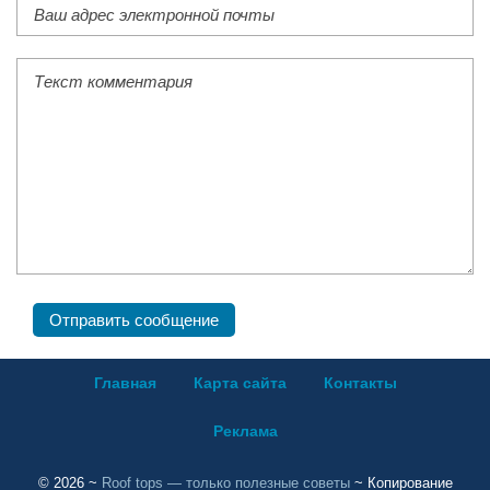
Главная
Карта сайта
Контакты
Реклама
©
2026
~
Roof tops — только полезные советы
~ Копирование