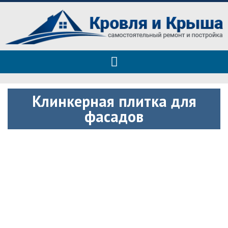
Roof tops — только полезные
Полезные советы при строительстве дома и ремонте
советы
Клинкерная плитка для
фасадов