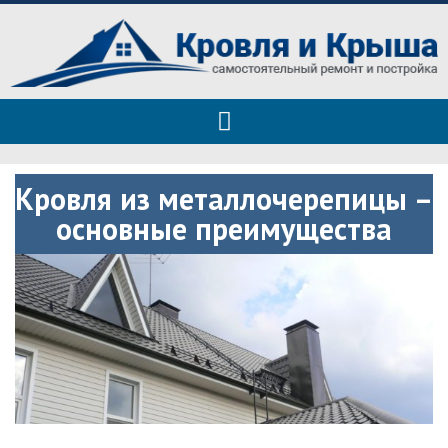
Roof tops — только полезные
Полезные советы при строительстве дома и ремонте
советы
Кровля из металлочерепицы –
основные преимущества