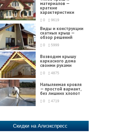
материалов —
краткие
характеристики
0
9619
Виды и конструкции
скатных крыш —
обзор решений
0
5999
Возводим крышу
каркасного дома
своими руками
0
4875
Напыляемая кровля
— простой вариант,
без лишних хлопот
0
4719
Скидки на Алиэкспресс