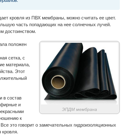
ериалов.
ет кровля из ПВХ мембраны, можно считать ее цвет.
ольшую часть попадающих на нее солнечных лучей.
м достоинством.
ала положен
ая сетка, с
ие материала,
йства. Этот
олжительный
и в состав
эфирные и
ЭПДМ мембрана
рекрасными
тношению к
 Все это говорит о замечательных гидроизоляционных
 кровля.