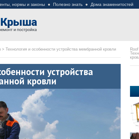
енты, нормы и законы
Полезно знать
Дома знаменитостей
езные советы
ремонте
ш
>
Технология и особенности устройства мембранной кровли
Roof
Техн
кров
собенности устройства
анной кровли