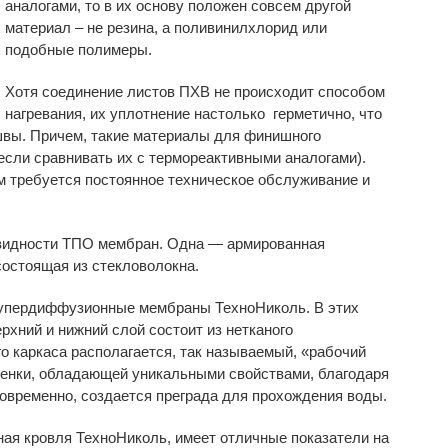
аналогами, то в их основу положен совсем другой
материал – не резина, а поливинилхлорид или
подобные полимеры.
Хотя соединение листов ПХВ не происходит способом
нагревания, их уплотнение настолько герметично, что
 швы. Причем, такие материалы для финишного
если сравнивать их с термореактивными аналогами).
м требуется постоянное техническое обслуживание и
овидности ТПО мембран. Одна — армированная
состоящая из стекловолокна.
упердиффузионные мембраны ТехноНиколь. В этих
хний и нижний слой состоит из нетканого
о каркаса располагается, так называемый, «рабочий
ленки, обладающей уникальными свойствами, благодаря
овременно, создается преграда для прохождения воды.
ая кровля ТехноНиколь, имеет отличные показатели на