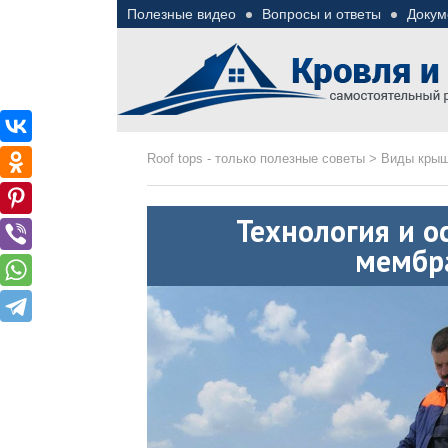
Полезные видео
Вопросы и ответы
Докум
Roof tops — только пол
Полезные советы при строительстве дома и 
Roof tops - только полезные советы
>
Виды кры
Технология и о
мембр