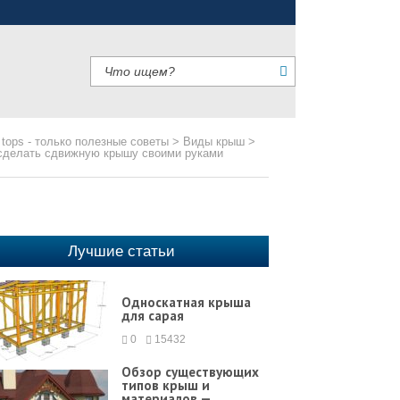
 tops - только полезные советы
>
Виды крыш
>
сделать сдвижную крышу своими руками
Лучшие статьи
Односкатная крыша
для сарая
0
15432
Обзор существующих
типов крыш и
материалов —