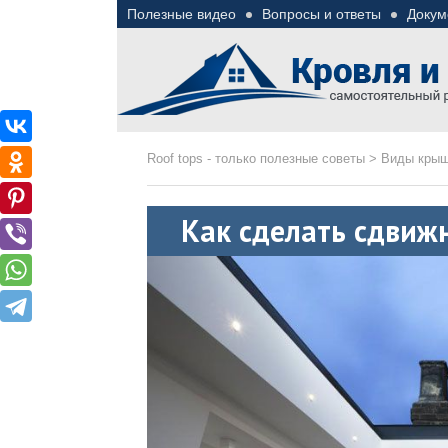
Полезные видео
Вопросы и ответы
Докум
Roof tops — только пол
Полезные советы при строительстве дома и 
Roof tops - только полезные советы
>
Виды кры
Как сделать сдвиж