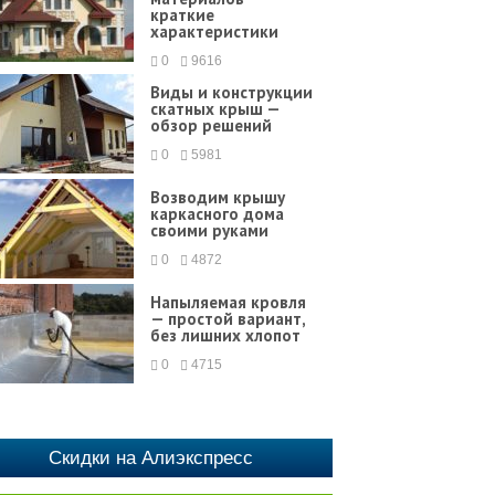
краткие
характеристики
0
9616
Виды и конструкции
скатных крыш —
обзор решений
0
5981
Возводим крышу
каркасного дома
своими руками
0
4872
Напыляемая кровля
— простой вариант,
без лишних хлопот
0
4715
Скидки на Алиэкспресс