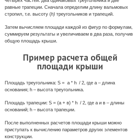
четырех частей: два одинаковых треугольника и две
равные трапеции. Сначала определим длину вальмовых
стропил, т.е. высоту (
h)
треугольников и трапеций.
Затем вычисляем площади каждой из фигур по формулам,
суммируем результаты и увеличиваем в два раза, получив
общую площадь крыши.
Пример расчета общей
площади крыши
Площадь треугольника: S = а * h / 2, где а – длина
основания; h – высота треугольника.
Площадь трапеции: S = (а + в) * h / 2, где а и в – длины
оснований; h – высота трапеции.
После выполненных расчетов площади крыши можно
приступать к вычислению параметров других элементов
конструкции.