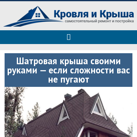
Roof tops — только полезные
Полезные советы при строительстве дома и ремонте
советы
Шатровая крыша своими
руками — если сложности вас
не пугают