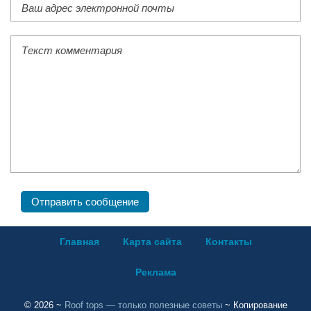
Главная
Карта сайта
Контакты
Реклама
©
2026
~
Roof tops — только полезные советы
~ Копирование