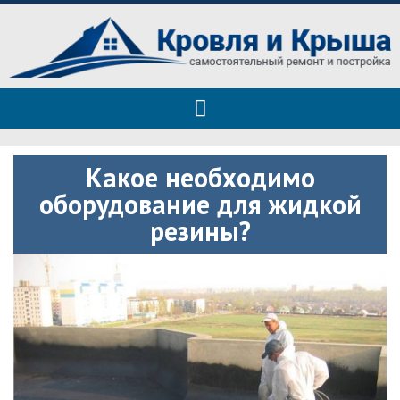
Roof tops — только полезные
Полезные советы при строительстве дома и ремонте
советы
Какое необходимо
оборудование для жидкой
резины?