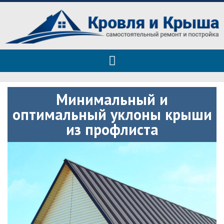
Roof tops — только полезные
Полезные советы при строительстве дома и ремонте
советы
Минимальный и
оптимальный уклоны крыши
из профлиста