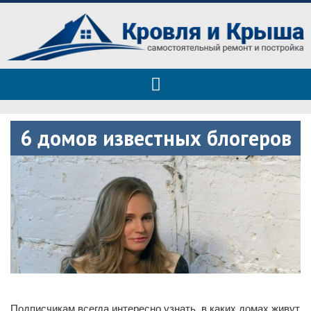
Roof tops — только полезные
Полезные советы при строительстве дома и ремонте
советы
6 домов известных блогеров
Подписчикам всегда интересно узнать, в каких домах живут