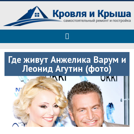
Roof tops — только полезные
Полезные советы при строительстве дома и ремонте
советы
Где живут Анжелика Варум и
Леонид Агутин (фото)