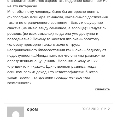
становится возможно заработать подобное состояние! Но
не это интересно.
Мне, обычному человеку, было бы интересно понять
философию Алишера Усманова, каков смысл достижения
такого не ограниченного состояния! Есть ли ощущение
счастья (не имею ввиду семейное, а вообще)? Радует ли
роскошь (во всех смыслах) когда она уже доступна и
повседневна? Почему то кажется что очень богатому
человеку примерно также тяжело от груза
неограниченного благосостояния как и очень бедному от
недоступности…Иногда кажется что они «на равных» по
определенным ощущениям. Непонятно кому из них
«лучше» или «хуже».. Единственная разница, когда
слишком велики доходы то катастрофически быстро
уходит время.. т.к времени гораздо меньше чем
возможностей…
Ответить
ором
09.03.2019
| 01:12