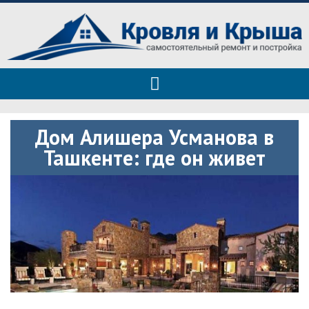
Roof tops — только полезные
Полезные советы при строительстве дома и ремонте
советы
Дом Алишера Усманова в
Ташкенте: где он живет