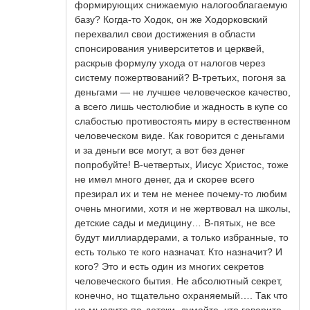
формирующих снижаемую налогооблагаемую
базу? Когда-то Ходок, он же Ходорковский
перехвалил свои достижения в области
спонсирования университетов и церквей,
раскрыв формулу ухода от налогов через
систему пожертвований? В-третьих, погоня за
деньгами — не лучшее человеческое качество,
а всего лишь честолюбие и жадность в купе со
слабостью противостоять миру в естественном
человеческом виде. Как говорится с деньгами
и за деньги все могут, а вот без денег
попробуйте! В-четвертых, Иисус Христос, тоже
не имел много денег, да и скорее всего
презирал их и тем не менее почему-то любим
очень многими, хотя и не жертвовал на школы,
детские сады и медицину… В-пятых, не все
будут миллиардерами, а только избранные, то
есть только те кого назначат. Кто назначит? И
кого? Это и есть один из многих секретов
человеческого бытия. Не абсолютный секрет,
конечно, но тщательно охраняемый…. Так что