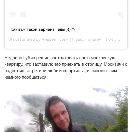
Как вам такой вариант , авы )))??
A post shared by
Андрей Губин
(@gubin_andrey__) on
Jan 24, 2019 at 7:11am PST
Недавно Губин решил застраховать свою московскую
квартиру, что заставило его приехать в столицу. Москвичи с
радостью встретили любимого артиста, и смогли с ним
немного пообщаться.