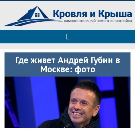
Roof tops — только полезные
Полезные советы при строительстве дома и ремонте
советы
Где живет Андрей Губин в
Москве: фото