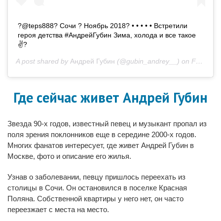
?@teps888? Сочи ? Ноябрь 2018? • • • • • Встретили
героя детства #АндрейГубин Зима, холода и все такое
✌?
A post shared by
Андрей Губин
(@gubin_andrey__) on
Feb 11, 2019 at 11:36am PST
Где сейчас живет Андрей Губин
Звезда 90-х годов, известный певец и музыкант пропал из
поля зрения поклонников еще в середине 2000-х годов.
Многих фанатов интересует, где живет Андрей Губин в
Москве, фото и описание его жилья.
Узнав о заболевании, певцу пришлось переехать из
столицы в Сочи. Он остановился в поселке Красная
Поляна. Собственной квартиры у него нет, он часто
переезжает с места на место.