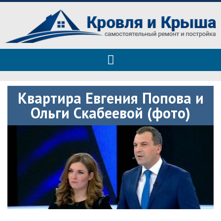
Roof tops — только полезные
Полезные советы при строительстве дома и ремонте
советы
Квартира Евгения Попова и
Ольги Скабеевой (фото)